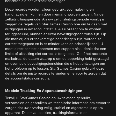
berichten die het verzoek bevestigen.
Deze records worden alleen gebruikt voor naleving en
handhaving en kunnen door niemand worden gezien. Na de
zelfuitsluitingsperiode: Als uw zelfuitsluitingsperiode voorbij is,
zeggen de regels van StarGames Casino hoe om te gaan met
wijzigingen in uw accountstatus. Als u vraagt om te worden
teruggestuurd, kunnen er extra bevestigingscontroles zijn. Op
die manier, als er toekomstige beperkingen zijn, worden ze
correct toegepast en is er minder kans op schadelijk spel. U
moet direct contact opnemen met support als u denkt dat een
limiet of uitsluiting niet correct is toegepast. Geef het accounte-
mailadres, de datum waarop u om de beperking hebt gevraagd
en eventuele bevestigingsberichten die u hebt ontvangen om
het probleem op te lossen. StarGames Casino gebruikt deze
details om de juiste records te vinden en ervoor te zorgen dat
de accountstatus correct is.
Mobiele Tracking En Apparaatmachtigingen
Terwijl u StarGames Casino op uw telefoon gebruikt,
verzamelen en gebruiken we technische informatie om ervoor te
zorgen dat uw ervaring veilig, stabiel en afgestemd is op uw
apparaat. Dit omvat cookies, trackinginformatie en