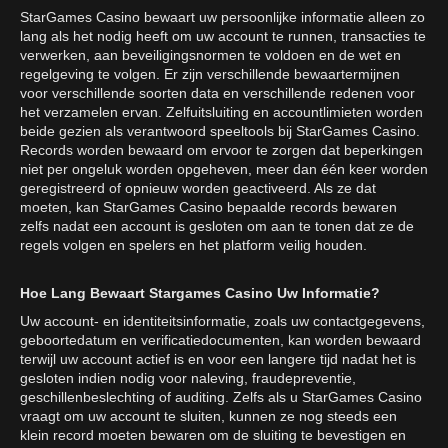
StarGames Casino bewaart uw persoonlijke informatie alleen zo
lang als het nodig heeft om uw account te runnen, transacties te
verwerken, aan beveiligingsnormen te voldoen en de wet en
regelgeving te volgen. Er zijn verschillende bewaartermijnen
voor verschillende soorten data en verschillende redenen voor
het verzamelen ervan. Zelfuitsluiting en accountlimieten worden
beide gezien als verantwoord speeltools bij StarGames Casino.
Records worden bewaard om ervoor te zorgen dat beperkingen
niet per ongeluk worden opgeheven, meer dan één keer worden
geregistreerd of opnieuw worden geactiveerd. Als ze dat
moeten, kan StarGames Casino bepaalde records bewaren
zelfs nadat een account is gesloten om aan te tonen dat ze de
regels volgen en spelers en het platform veilig houden.
Hoe Lang Bewaart Stargames Casino Uw Informatie?
Uw account- en identiteitsinformatie, zoals uw contactgegevens,
geboortedatum en verificatiedocumenten, kan worden bewaard
terwijl uw account actief is en voor een langere tijd nadat het is
gesloten indien nodig voor naleving, fraudepreventie,
geschillenbeslechting of auditing. Zelfs als u StarGames Casino
vraagt om uw account te sluiten, kunnen ze nog steeds een
klein record moeten bewaren om de sluiting te bevestigen en