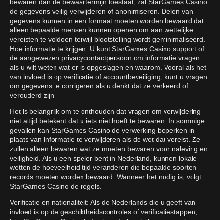
bewaren dan de bewaartermijn toestaat, zal StarGames Casino
de gegevens veilig verwijderen of anonimiseren. Delen van
gegevens kunnen in een formaat moeten worden bewaard dat
alleen bepaalde mensen kunnen openen om aan wettelijke
vereisten te voldoen terwijl blootstelling wordt geminimaliseerd.
Hoe informatie te krijgen: U kunt StarGames Casino support of
de aangewezen privacycontactpersoon om informatie vragen
als u wilt weten wat er is opgeslagen en waarom. Vooral als het
van invloed is op verificatie of accountbeveiliging, kunt u vragen
om gegevens te corrigeren als u denkt dat ze verkeerd of
verouderd zijn.
Het is belangrijk om te onthouden dat vragen om verwijdering
niet altijd betekent dat u iets niet hoeft te bewaren. In sommige
gevallen kan StarGames Casino de verwerking beperken in
plaats van informatie te verwijderen als de wet dat vereist. Ze
zullen alleen bewaren wat ze moeten bewaren voor naleving en
veiligheid. Als u een speler bent in Nederland, kunnen lokale
wetten de hoeveelheid tijd veranderen die bepaalde soorten
records moeten worden bewaard. Wanneer het nodig is, volgt
StarGames Casino de regels.
Verificatie en nationaliteit: Als de Nederlands die u geeft van
invloed is op de geschiktheidscontroles of verificatiestappen,