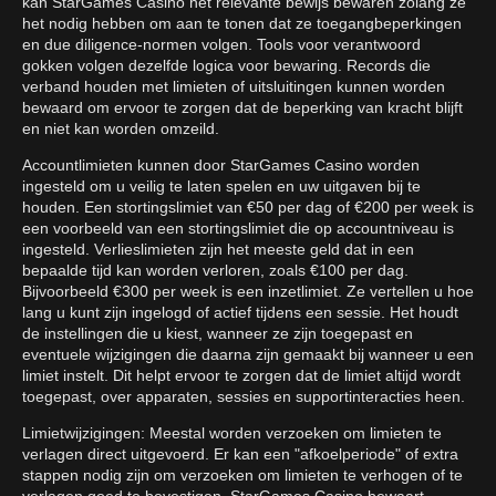
kan StarGames Casino het relevante bewijs bewaren zolang ze
het nodig hebben om aan te tonen dat ze toegangbeperkingen
en due diligence-normen volgen. Tools voor verantwoord
gokken volgen dezelfde logica voor bewaring. Records die
verband houden met limieten of uitsluitingen kunnen worden
bewaard om ervoor te zorgen dat de beperking van kracht blijft
en niet kan worden omzeild.
Accountlimieten kunnen door StarGames Casino worden
ingesteld om u veilig te laten spelen en uw uitgaven bij te
houden. Een stortingslimiet van €50 per dag of €200 per week is
een voorbeeld van een stortingslimiet die op accountniveau is
ingesteld. Verlieslimieten zijn het meeste geld dat in een
bepaalde tijd kan worden verloren, zoals €100 per dag.
Bijvoorbeeld €300 per week is een inzetlimiet. Ze vertellen u hoe
lang u kunt zijn ingelogd of actief tijdens een sessie. Het houdt
de instellingen die u kiest, wanneer ze zijn toegepast en
eventuele wijzigingen die daarna zijn gemaakt bij wanneer u een
limiet instelt. Dit helpt ervoor te zorgen dat de limiet altijd wordt
toegepast, over apparaten, sessies en supportinteracties heen.
Limietwijzigingen: Meestal worden verzoeken om limieten te
verlagen direct uitgevoerd. Er kan een "afkoelperiode" of extra
stappen nodig zijn om verzoeken om limieten te verhogen of te