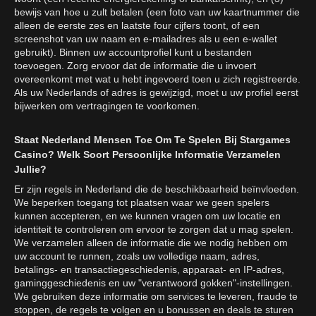
bewijs van hoe u zult betalen (een foto van uw kaartnummer die
alleen de eerste zes en laatste four cijfers toont, of een
screenshot van uw naam en e-mailadres als u een e-wallet
gebruikt). Binnen uw accountprofiel kunt u bestanden
toevoegen. Zorg ervoor dat de informatie die u invoert
overeenkomt met wat u hebt ingevoerd toen u zich registreerde.
Als uw Nederlands of adres is gewijzigd, moet u uw profiel eerst
bijwerken om vertragingen te voorkomen.
Staat Nederland Mensen Toe Om Te Spelen Bij Stargames
Casino? Welk Soort Persoonlijke Informatie Verzamelen
Jullie?
Er zijn regels in Nederland die de beschikbaarheid beïnvloeden.
We beperken toegang tot plaatsen waar we geen spelers
kunnen accepteren, en we kunnen vragen om uw locatie en
identiteit te controleren om ervoor te zorgen dat u mag spelen.
We verzamelen alleen de informatie die we nodig hebben om
uw account te runnen, zoals uw volledige naam, adres,
betalings- en transactiegeschiedenis, apparaat- en IP-adres,
gaminggeschiedenis en uw "verantwoord gokken"-instellingen.
We gebruiken deze informatie om services te leveren, fraude te
stoppen, de regels te volgen en u bonussen en deals te sturen