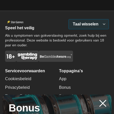
Taal wisselen
Speel het veilig
Als u symptomen van gokverslaving opmerkt, zoek hulp bij een
professional. Deze website is bedoeld voor gebruikers van 18
jaar en ouder.
Servicevoorwaarden
Toppagina's
Cookiesbeleid
App
Privacybeleid
Bonus
Termen En Voorwaarden
Promotiecode
Bonus
Verantwoord Gokken
Geen Storting Bonus