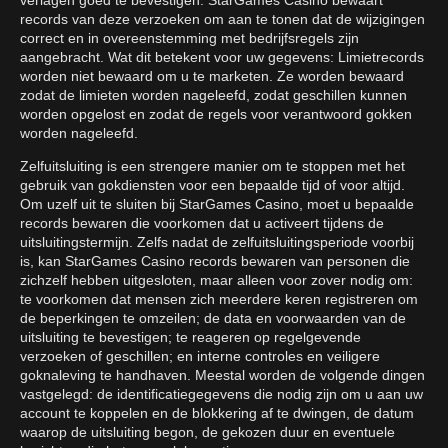
verlagen goed te bevestigen. StarGames Casino bewaart
records van deze verzoeken om aan te tonen dat de wijzigingen
correct en in overeenstemming met bedrijfsregels zijn
aangebracht. Wat dit betekent voor uw gegevens: Limietrecords
worden niet bewaard om u te marketen. Ze worden bewaard
zodat de limieten worden nageleefd, zodat geschillen kunnen
worden opgelost en zodat de regels voor verantwoord gokken
worden nageleefd.
Zelfuitsluiting is een strengere manier om te stoppen met het
gebruik van gokdiensten voor een bepaalde tijd of voor altijd.
Om uzelf uit te sluiten bij StarGames Casino, moet u bepaalde
records bewaren die voorkomen dat u activeert tijdens de
uitsluitingstermijn. Zelfs nadat de zelfuitsluitingsperiode voorbij
is, kan StarGames Casino records bewaren van personen die
zichzelf hebben uitgesloten, maar alleen voor zover nodig om:
te voorkomen dat mensen zich meerdere keren registreren om
de beperkingen te omzeilen; de data en voorwaarden van de
uitsluiting te bevestigen; te reageren op regelgevende
verzoeken of geschillen; en interne controles en veiligere
goknaleving te handhaven. Meestal worden de volgende dingen
vastgelegd: de identificatiegegevens die nodig zijn om u aan uw
account te koppelen en de blokkering af te dwingen, de datum
waarop de uitsluiting begon, de gekozen duur en eventuele