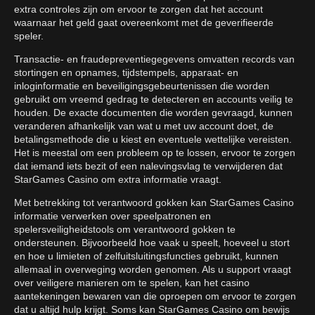
extra controles zijn om ervoor te zorgen dat het account
waarnaar het geld gaat overeenkomt met de geverifieerde
speler.
Transactie- en fraudepreventiegegevens omvatten records van
stortingen en opnames, tijdstempels, apparaat- en
inloginformatie en beveiligingsgebeurtenissen die worden
gebruikt om vreemd gedrag te detecteren en accounts veilig te
houden. De exacte documenten die worden gevraagd, kunnen
veranderen afhankelijk van wat u met uw account doet, de
betalingsmethode die u kiest en eventuele wettelijke vereisten.
Het is meestal om een probleem op te lossen, ervoor te zorgen
dat iemand iets bezit of een nalevingsvlag te verwijderen dat
StarGames Casino om extra informatie vraagt.
Met betrekking tot verantwoord gokken kan StarGames Casino
informatie verwerken over speelpatronen en
spelersveiligheidstools om verantwoord gokken te
ondersteunen. Bijvoorbeeld hoe vaak u speelt, hoeveel u stort
en hoe u limieten of zelfuitsluitingsfuncties gebruikt, kunnen
allemaal in overweging worden genomen. Als u support vraagt
over veiligere manieren om te spelen, kan het casino
aantekeningen bewaren van die oproepen om ervoor te zorgen
dat u altijd hulp krijgt. Soms kan StarGames Casino om bewijs