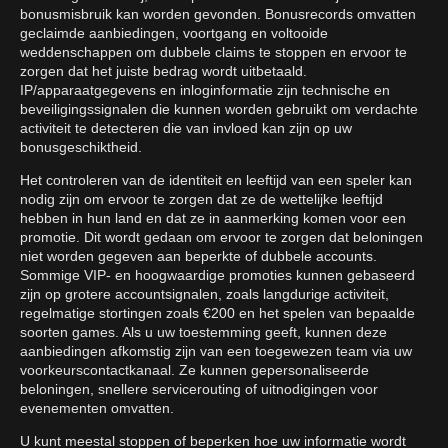
bonusmisbruik kan worden gevonden. Bonusrecords omvatten
geclaimde aanbiedingen, voortgang en voltooide
weddenschappen om dubbele claims te stoppen en ervoor te
zorgen dat het juiste bedrag wordt uitbetaald.
IP/apparaatgegevens en inloginformatie zijn technische en
beveiligingssignalen die kunnen worden gebruikt om verdachte
activiteit te detecteren die van invloed kan zijn op uw
bonusgeschiktheid.
Het controleren van de identiteit en leeftijd van een speler kan
nodig zijn om ervoor te zorgen dat ze de wettelijke leeftijd
hebben in hun land en dat ze in aanmerking komen voor een
promotie. Dit wordt gedaan om ervoor te zorgen dat beloningen
niet worden gegeven aan beperkte of dubbele accounts.
Sommige VIP- en hoogwaardige promoties kunnen gebaseerd
zijn op grotere accountsignalen, zoals langdurige activiteit,
regelmatige stortingen zoals €200 en het spelen van bepaalde
soorten games. Als u uw toestemming geeft, kunnen deze
aanbiedingen afkomstig zijn van een toegewezen team via uw
voorkeurscontactkanaal. Ze kunnen gepersonaliseerde
beloningen, snellere servicerouting of uitnodigingen voor
evenementen omvatten.
U kunt meestal stoppen of beperken hoe uw informatie wordt