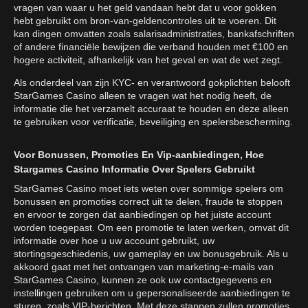
vragen van waar u het geld vandaan hebt dat u voor gokken
hebt gebruikt om bron-van-geldencontroles uit te voeren. Dit
kan dingen omvatten zoals salarisadministraties, bankafschriften
of andere financiële bewijzen die verband houden met €100 en
hogere activiteit, afhankelijk van het geval en wat de wet zegt.
Als onderdeel van zijn KYC- en verantwoord gokplichten belooft
StarGames Casino alleen te vragen wat het nodig heeft, de
informatie die het verzamelt accuraat te houden en deze alleen
te gebruiken voor verificatie, beveiliging en spelersbescherming.
Voor Bonussen, Promoties En Vip-aanbiedingen, Hoe
Stargames Casino Informatie Over Spelers Gebruikt
StarGames Casino moet iets weten over sommige spelers om
bonussen en promoties correct uit te delen, fraude te stoppen
en ervoor te zorgen dat aanbiedingen op het juiste account
worden toegepast. Om een promotie te laten werken, omvat dit
informatie over hoe u uw account gebruikt, uw
stortingsgeschiedenis, uw gameplay en uw bonusgebruik. Als u
akkoord gaat met het ontvangen van marketing-e-mails van
StarGames Casino, kunnen ze ook uw contactgegevens en
instellingen gebruiken om u gepersonaliseerde aanbiedingen te
sturen, zoals VIP-berichten. Met deze stappen zullen promoties