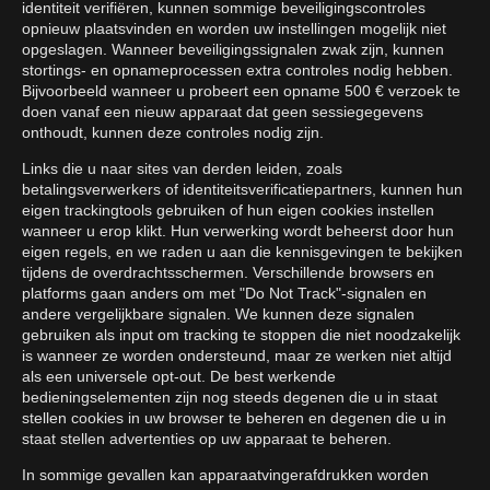
identiteit verifiëren, kunnen sommige beveiligingscontroles
opnieuw plaatsvinden en worden uw instellingen mogelijk niet
opgeslagen. Wanneer beveiligingssignalen zwak zijn, kunnen
stortings- en opnameprocessen extra controles nodig hebben.
Bijvoorbeeld wanneer u probeert een opname 500 € verzoek te
doen vanaf een nieuw apparaat dat geen sessiegegevens
onthoudt, kunnen deze controles nodig zijn.
Links die u naar sites van derden leiden, zoals
betalingsverwerkers of identiteitsverificatiepartners, kunnen hun
eigen trackingtools gebruiken of hun eigen cookies instellen
wanneer u erop klikt. Hun verwerking wordt beheerst door hun
eigen regels, en we raden u aan die kennisgevingen te bekijken
tijdens de overdrachtsschermen. Verschillende browsers en
platforms gaan anders om met "Do Not Track"-signalen en
andere vergelijkbare signalen. We kunnen deze signalen
gebruiken als input om tracking te stoppen die niet noodzakelijk
is wanneer ze worden ondersteund, maar ze werken niet altijd
als een universele opt-out. De best werkende
bedieningselementen zijn nog steeds degenen die u in staat
stellen cookies in uw browser te beheren en degenen die u in
staat stellen advertenties op uw apparaat te beheren.
In sommige gevallen kan apparaatvingerafdrukken worden