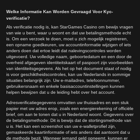
Welke Informatie Kan Worden Gevraagd Voor Kyc-
verificatie?
Als verificatie nodig is, kan StarGames Casino om bewijs vragen
van wie u bent, waar u woont en dat uw betalingsmethode echt
is. Om een verzoek te doen, moet u zich mogelijk registreren,
een opname goedkeuren, uw accountinformatie wijzigen of iets
anders doen dat ertoe leidt dat nalevingscontroles worden
uitgevoerd. Uw volledige naam, geboortedatum en een door de
overheid afgegeven identiteitskaart of paspoort zijn voorbeelden
van identiteitsgegevens. Als het op het document staat of nodig
is voor geschiktheidscontroles, kan uw Nederlands in sommige
situaties belangrijk zijn. Uw e-mailadres, telefoonnummer,
gebruikersnaam en enkele basisaccountinstellingen kunnen
helpen bewijzen dat u de leiding hebt over het account.
Adresverificatiegegevens omvatten uw thuisadres en een stuk
papier met uw adres erop, zoals een energierekening of officiële
brief, om aan te tonen dat u in Nederland woont. Gegevens over
de betalingsmethode: Dit is bewijs dat de stortingsmethode van
u is. Het kan een screenshot van uw e-walletprofiel zijn,
gemaskeerde kaartinformatie of iets anders dat aantoont dat u
de methode bezit. Wanneer iemand geld opneemt, kunnen er