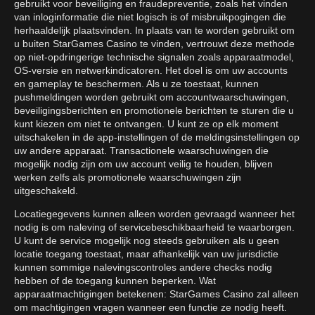
gebruikt voor beveiliging en fraudepreventie, zoals het vinden
van inloginformatie die niet logisch is of misbruikpogingen die
herhaaldelijk plaatsvinden. In plaats van te worden gebruikt om
u buiten StarGames Casino te vinden, vertrouwt deze methode
op niet-opdringerige technische signalen zoals apparaatmodel,
OS-versie en netwerkindicatoren. Het doel is om uw accounts
en gameplay te beschermen. Als u ze toestaat, kunnen
pushmeldingen worden gebruikt om accountwaarschuwingen,
beveiligingsberichten en promotionele berichten te sturen die u
kunt kiezen om niet te ontvangen. U kunt ze op elk moment
uitschakelen in de app-instellingen of de meldingsinstellingen op
uw andere apparaat. Transactionele waarschuwingen die
mogelijk nodig zijn om uw account veilig te houden, blijven
werken zelfs als promotionele waarschuwingen zijn
uitgeschakeld.
Locatiegegevens kunnen alleen worden gevraagd wanneer het
nodig is om naleving of servicebeschikbaarheid te waarborgen.
U kunt de service mogelijk nog steeds gebruiken als u geen
locatie toegang toestaat, maar afhankelijk van uw jurisdictie
kunnen sommige nalevingscontroles andere checks nodig
hebben of de toegang kunnen beperken. Wat
apparaatmachtigingen betekenen: StarGames Casino zal alleen
om machtigingen vragen wanneer een functie ze nodig heeft.