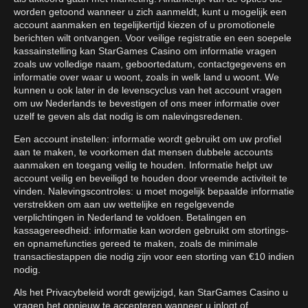
worden getoond wanneer u zich aanmeldt, kunt u mogelijk een
account aanmaken en tegelijkertijd kiezen of u promotionele
berichten wilt ontvangen. Voor veilige registratie en een soepele
kassainstelling kan StarGames Casino om informatie vragen
zoals uw volledige naam, geboortedatum, contactgegevens en
informatie over waar u woont, zoals in welk land u woont. We
kunnen u ook later in de levenscyclus van het account vragen
om uw Nederlands te bevestigen of ons meer informatie over
uzelf te geven als dat nodig is om nalevingsredenen.
Een account instellen: informatie wordt gebruikt om uw profiel
aan te maken, te voorkomen dat mensen dubbele accounts
aanmaken en toegang veilig te houden. Informatie helpt uw
account veilig en beveiligd te houden door vreemde activiteit te
vinden. Nalevingscontroles: u moet mogelijk bepaalde informatie
verstrekken om aan uw wettelijke en regelgevende
verplichtingen in Nederland te voldoen. Betalingen en
kassagereedheid: informatie kan worden gebruikt om stortings-
en opnamefuncties gereed te maken, zoals de minimale
transactiestappen die nodig zijn voor een storting van €10 indien
nodig.
Als het Privacybeleid wordt gewijzigd, kan StarGames Casino u
vragen het opnieuw te accepteren wanneer u inlogt of