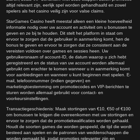
altijd relevant zijn, eerlijk spel worden gehandhaafd en zowel
spelers als het casino veilig zijn voor valse claims.
StarGames Casino heeft meestal alleen een kleine hoeveelheid
informatie nodig over uw account en activiteit om u bonussen te
geven en ze bij te houden. Dit stelt het platform in staat om
ervoor te zorgen dat de gebruiker in aanmerking komt, hen de
bonus te geven en ervoor te zorgen dat ze consistent aan de
vereisten voldoen over games en sessies heen. Uw
gebruikersnaam of account-ID, de datum waarop u zich hebt
geregistreerd en de status van uw account worden allemaal
gebruikt om erachter te komen wanneer u in aanmerking komt
voor aanbiedingen en wanneer u kunt beginnen met spelen. E-
mail, telefoonnummer (indien gegeven) en
marketingtoestemming om promotiecodes en VIP-berichten te
sturen worden allemaal gebruikt voor contact- en
voorkeursinstellingen.
Transactiegeschiedenis: Maak stortingen van €10, €50 of €100
om bonussen te krijgen die overeenkomen met uw stortingen en
ervoor te zorgen dat de promotiekwalificaties worden gehaald.
Houdt de soorten games die worden gespeeld, de tijd die wordt
besteed aan spelen en de patronen van weddenschappen die
worden gemaakt bij, zodat promoties relevanter zijn en