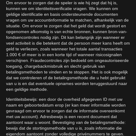
Om ervoor te zorgen dat de speler is wie hij zegt dat hij is,
kunnen we om identiteitsverificatie vragen. We kunnen om
geldige identificatie en basis ondersteunende documenten
vragen om uw accountinformatie te matchen, afhankelijk van de
situatie. Om ervoor te zorgen dat het geld dat wordt gestort en
opgenomen afkomstig is van echte bronnen, kunnen bron-van-
fondsencontroles nodig zijn. Dit kan belangrijk zijn wanneer er
veel activiteit is die betekent dat de persoon meer kans heeft om
geld te verliezen, zoals wanneer het totale aantal transacties
1.000 € of meer is in een korte tijd of wanneer risicosignalen
verschijnen. Fraudecontroles zijn bedoeld om ongeautoriseerde
toegang, chargebackmisbruik en slecht gebruik van
betalingsmethoden te vinden en te stoppen. Het is ook mogelijk
dat we controleren of de betalingsmethode die u hebt gebruikt
van u is en dat eventuele opnames worden teruggestuurd naar
een geldige methode.
Identiteitsbewijs: een door de overheid afgegeven ID met uw
naam en geboortedatum erop (er kan meer informatie worden
gevraagd om ervoor te zorgen dat de informatie overeenkomt
met uw account). Adresbewijs is een recent document dat
aantoont waar u woont. Bevestiging van de betalingsmethode:
bewijs dat de stortingsmethode van u is, zoals informatie die
eigendom aantoont zonder volledige privénummers te geven.