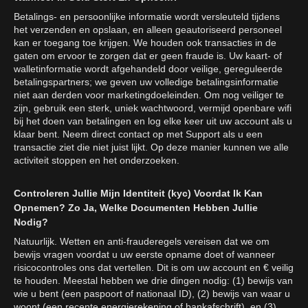
Betalings- en persoonlijke informatie wordt versleuteld tijdens
het verzenden en opslaan, en alleen geautoriseerd personeel
kan er toegang toe krijgen. We houden ook transacties in de
gaten om ervoor te zorgen dat er geen fraude is. Uw kaart- of
walletinformatie wordt afgehandeld door veilige, gereguleerde
betalingspartners; we geven uw volledige betalingsinformatie
niet aan derden voor marketingdoeleinden. Om nog veiliger te
zijn, gebruik een sterk, uniek wachtwoord, vermijd openbare wifi
bij het doen van betalingen en log elke keer uit uw account als u
klaar bent. Neem direct contact op met Support als u een
transactie ziet die niet juist lijkt. Op deze manier kunnen we alle
activiteit stoppen en het onderzoeken.
Controleren Jullie Mijn Identiteit (kyc) Voordat Ik Kan
Opnemen? Zo Ja, Welke Documenten Hebben Jullie
Nodig?
Natuurlijk. Wetten en anti-frauderegels vereisen dat we om
bewijs vragen voordat u uw eerste opname doet of wanneer
risicocontroles ons dat vertellen. Dit is om uw account en € veilig
te houden. Meestal hebben we drie dingen nodig: (1) bewijs van
wie u bent (een paspoort of nationaal ID), (2) bewijs van waar u
woont (een recente energierekening of bankafschrift), en (3)