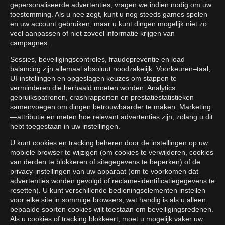
gepersonaliseerde advertenties, vragen we indien nodig om uw
toestemming. Als u nee zegt, kunt u nog steeds games spelen
en uw account gebruiken, maar u kunt dingen mogelijk niet zo
veel aanpassen of niet zoveel informatie krijgen van
campagnes.
Sessies, beveiligingscontroles, fraudepreventie en load
balancing zijn allemaal absoluut noodzakelijk. Voorkeuren–taal,
UI-instellingen en opgeslagen keuzes om stappen te
verminderen die herhaald moeten worden. Analytics:
gebruikspatronen, crashrapporten en prestatiestatistieken
samenvoegen om dingen betrouwbaarder te maken. Marketing
—attributie en meten hoe relevant advertenties zijn, zolang u dit
hebt toegestaan in uw instellingen.
U kunt cookies en tracking beheren door de instellingen op uw
mobiele browser te wijzigen (om cookies te verwijderen, cookies
van derden te blokkeren of sitegegevens te beperken) of de
privacy-instellingen van uw apparaat (om te voorkomen dat
advertenties worden gevolgd of reclame-identificatiegegevens te
resetten). U kunt verschillende bedieningselementen instellen
voor elke site in sommige browsers, wat handig is als u alleen
bepaalde soorten cookies wilt toestaan om beveiligingsredenen.
Als u cookies of tracking blokkeert, moet u mogelijk vaker uw