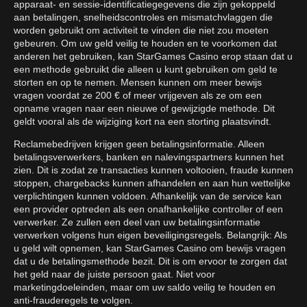
apparaat- en sessie-identificatiegegevens die zijn gekoppeld
aan betalingen, snelheidscontroles en mismatchvlaggen die
worden gebruikt om activiteit te vinden die niet zou moeten
gebeuren. Om uw geld veilig te houden en te voorkomen dat
anderen het gebruiken, kan StarGames Casino erop staan dat u
een methode gebruikt die alleen u kunt gebruiken om geld te
storten en op te nemen. Mensen kunnen om meer bewijs
vragen voordat ze 200 € of meer vrijgeven als ze om een
opname vragen naar een nieuwe of gewijzigde methode. Dit
geldt vooral als de wijziging kort na een storting plaatsvindt.
Reclamebedrijven krijgen geen betalingsinformatie. Alleen
betalingsverwerkers, banken en nalevingspartners kunnen het
zien. Dit is zodat ze transacties kunnen voltooien, fraude kunnen
stoppen, chargebacks kunnen afhandelen en aan hun wettelijke
verplichtingen kunnen voldoen. Afhankelijk van de service kan
een provider optreden als een onafhankelijke controller of een
verwerker. Ze zullen een deel van uw betalingsinformatie
verwerken volgens hun eigen beveiligingsregels. Belangrijk: Als
u geld wilt opnemen, kan StarGames Casino om bewijs vragen
dat u de betalingsmethode bezit. Dit is om ervoor te zorgen dat
het geld naar de juiste persoon gaat. Niet voor
marketingdoeleinden, maar om uw saldo veilig te houden en
anti-frauderegels te volgen.