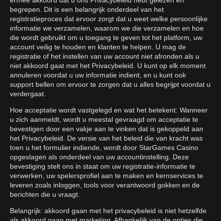
ermee akkoord dat u ons Privacybeleid hebt gelezen en
begrepen. Dit is een belangrijk onderdeel van het
registratieproces dat ervoor zorgt dat u weet welke persoonlijke
informatie we verzamelen, waarom we die verzamelen en hoe
die wordt gebruikt om u toegang te geven tot het platform, uw
account veilig te houden en klanten te helpen. U mag de
registratie of het instellen van uw account niet afronden als u
niet akkoord gaat met het Privacybeleid. U kunt op elk moment
annuleren voordat u uw informatie indient, en u kunt ook
support bellen om ervoor te zorgen dat u alles begrijpt voordat u
verdergaat.
Hoe acceptatie wordt vastgelegd en wat het betekent: Wanneer
u zich aanmeldt, wordt u meestal gevraagd om acceptatie te
bevestigen door een vakje aan te vinken dat is gekoppeld aan
het Privacybeleid. De versie van het beleid die van kracht was
toen u het formulier indiende, wordt door StarGames Casino
opgeslagen als onderdeel van uw accountinstelling. Deze
bevestiging stelt ons in staat om uw registratie-informatie te
verwerken, uw spelersprofiel aan te maken en kernservices te
leveren zoals inloggen, tools voor verantwoord gokken en de
berichten die u vraagt.
Belangrijk: akkoord gaan met het privacybeleid is niet hetzelfde
als akkoord gaan met marketing. Afhankelijk van de opties die