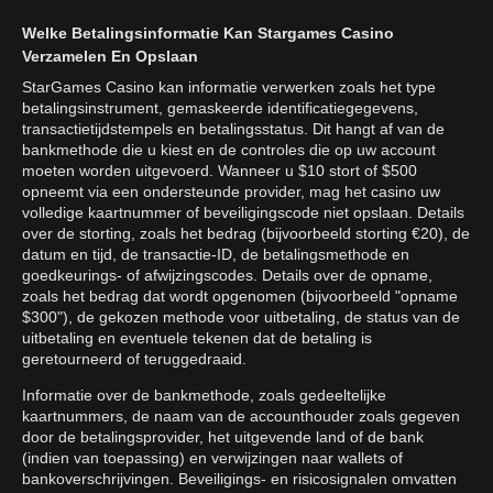
Welke Betalingsinformatie Kan Stargames Casino
Verzamelen En Opslaan
StarGames Casino kan informatie verwerken zoals het type
betalingsinstrument, gemaskeerde identificatiegegevens,
transactietijdstempels en betalingsstatus. Dit hangt af van de
bankmethode die u kiest en de controles die op uw account
moeten worden uitgevoerd. Wanneer u $10 stort of $500
opneemt via een ondersteunde provider, mag het casino uw
volledige kaartnummer of beveiligingscode niet opslaan. Details
over de storting, zoals het bedrag (bijvoorbeeld storting €20), de
datum en tijd, de transactie-ID, de betalingsmethode en
goedkeurings- of afwijzingscodes. Details over de opname,
zoals het bedrag dat wordt opgenomen (bijvoorbeeld "opname
$300"), de gekozen methode voor uitbetaling, de status van de
uitbetaling en eventuele tekenen dat de betaling is
geretourneerd of teruggedraaid.
Informatie over de bankmethode, zoals gedeeltelijke
kaartnummers, de naam van de accounthouder zoals gegeven
door de betalingsprovider, het uitgevende land of de bank
(indien van toepassing) en verwijzingen naar wallets of
bankoverschrijvingen. Beveiligings- en risicosignalen omvatten