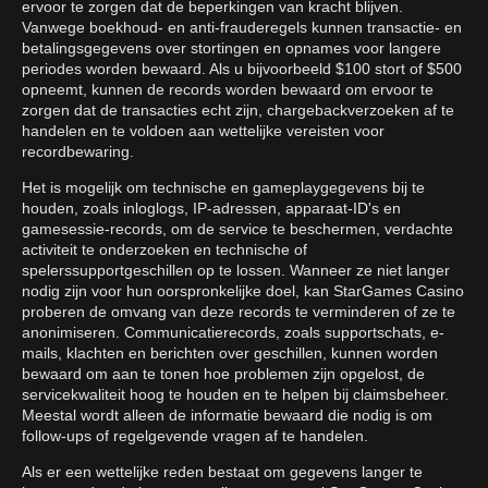
ervoor te zorgen dat de beperkingen van kracht blijven.
Vanwege boekhoud- en anti-frauderegels kunnen transactie- en
betalingsgegevens over stortingen en opnames voor langere
periodes worden bewaard. Als u bijvoorbeeld $100 stort of $500
opneemt, kunnen de records worden bewaard om ervoor te
zorgen dat de transacties echt zijn, chargebackverzoeken af te
handelen en te voldoen aan wettelijke vereisten voor
recordbewaring.
Het is mogelijk om technische en gameplaygegevens bij te
houden, zoals inloglogs, IP-adressen, apparaat-ID's en
gamesessie-records, om de service te beschermen, verdachte
activiteit te onderzoeken en technische of
spelerssupportgeschillen op te lossen. Wanneer ze niet langer
nodig zijn voor hun oorspronkelijke doel, kan StarGames Casino
proberen de omvang van deze records te verminderen of ze te
anonimiseren. Communicatierecords, zoals supportschats, e-
mails, klachten en berichten over geschillen, kunnen worden
bewaard om aan te tonen hoe problemen zijn opgelost, de
servicekwaliteit hoog te houden en te helpen bij claimsbeheer.
Meestal wordt alleen de informatie bewaard die nodig is om
follow-ups of regelgevende vragen af te handelen.
Als er een wettelijke reden bestaat om gegevens langer te