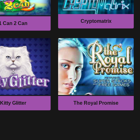
Cryptomatrix
1 Can 2 Can
Kitty Glitter
The Royal Promise