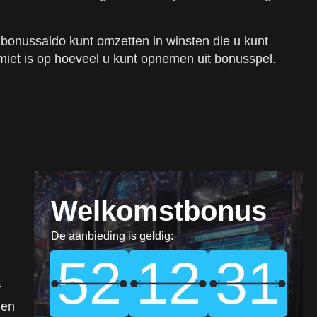
w bonussaldo kunt omzetten in winsten die u kunt
imiet is op hoeveel u kunt opnemen uit bonusspel.
Welkomstbonus
De aanbieding is geldig:
52
12
29
f
ien