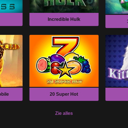
Incredible Hulk
obile
20 Super Hot
Zie alles