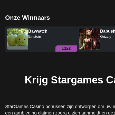
Onze Winnaars
Monkey Madness
Baywat
Quark
Einstein
33€
Krijg Stargames C
StarGames Casino bonussen zijn ontworpen om uw eers
een aanbieding claimen zodra u zich aanmeldt en dez