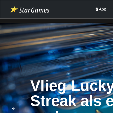
App
Vlieg Luck
Streak als 