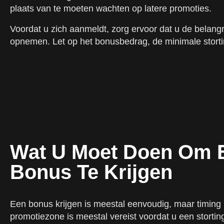
plaats van te moeten wachten op latere promoties.
Voordat u zich aanmeldt, zorg ervoor dat u de belangr
opnemen. Let op het bonusbedrag, de minimale storting
Wat U Moet Doen Om 
Bonus Te Krijgen
Een bonus krijgen is meestal eenvoudig, maar timing i
promotiezone is meestal vereist voordat u een storting