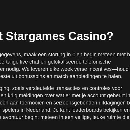
t Stargames Casino?
 gegevens, maak een storting in € en begin meteen met h
talige live chat en gelokaliseerde telefonische
nneer nodig. We leveren elke week verse incentives—houd
eeste uit bonusspins en match-aanbiedingen te halen.
ging, zoals versleutelde transacties en controles voor
 en krijg meldingen over wat er met je account gebeurt i
doen aan toernooien en seizoensgebonden uitdagingen bi
spelers in Nederland. Je kunt leaderboards bekijken en
 avontuur begint meteen in een veilige, leuke ruimte die