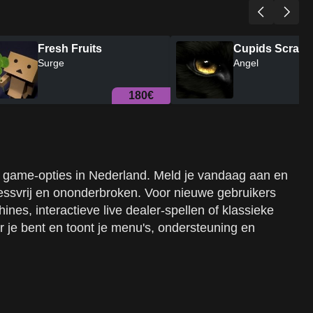
Safari Sam
Fresh Fruits
Gobbo
Surge
28€
e game-opties in Nederland. Meld je vandaag aan en
stressvrij en ononderbroken. Voor nieuwe gebruikers
s, interactieve live dealer-spellen of klassieke
r je bent en toont je menu's, ondersteuning en