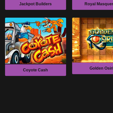
Jackpot Builders
Royal Masque
Golden Osir
Coyote Cash