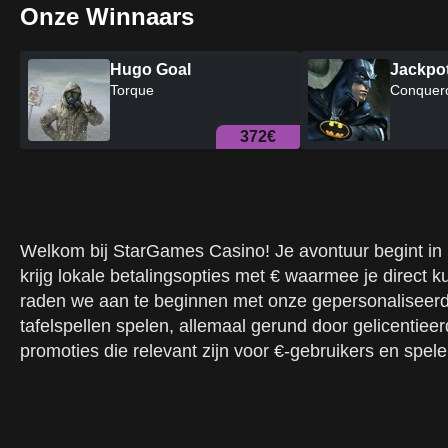
Onze Winnaars
The Equalizer
Hugo G
Tai
Torque
369€
Welkom bij StarGames Casino! Je avontuur begint in 
krijg lokale betalingsopties met € waarmee je direct k
raden we aan te beginnen met onze gepersonaliseerde 
tafelspellen spelen, allemaal gerund door gelicentiee
promoties die relevant zijn voor €-gebruikers en spele