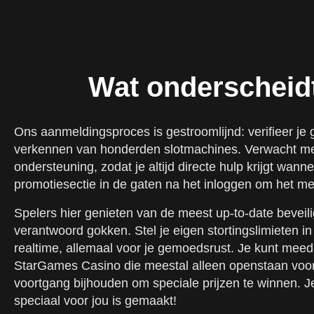
Wat onderscheid
Ons aanmeldingsproces is gestroomlijnd: verifieer je
verkennen van honderden slotmachines. Verwacht meer
ondersteuning, zodat je altijd directe hulp krijgt wa
promotiesectie in de gaten na het inloggen om het m
Spelers hier genieten van de meest up-to-date beveili
verantwoord gokken. Stel je eigen stortingslimieten in
realtime, allemaal voor je gemoedsrust. Je kunt mee
StarGames Casino die meestal alleen openstaan voor 
voortgang bijhouden om speciale prijzen te winnen. Je
speciaal voor jou is gemaakt!