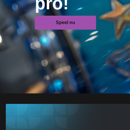
pro!
Speel nu