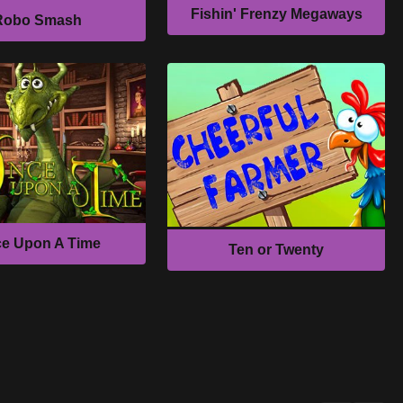
Fishin' Frenzy Megaways
Robo Smash
e Upon A Time
Ten or Twenty