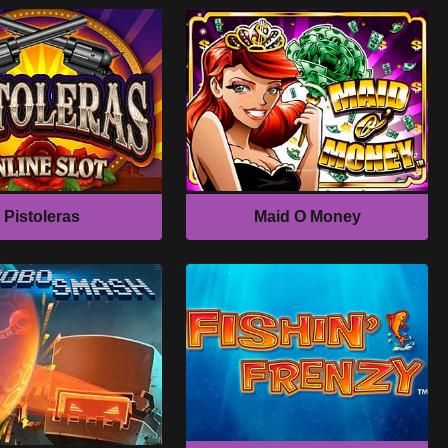
Pistoleras
Maid O Money