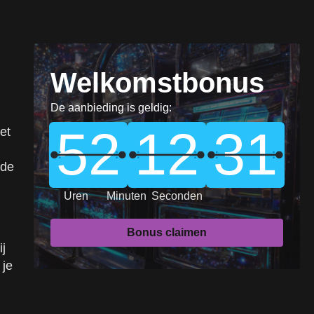
Welkomstbonus
De aanbieding is geldig:
52
12
29
et
 de
Uren
Minuten
Seconden
n
Bonus claimen
j
 je