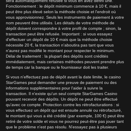
sera automatiquement refusée si vous en avez défini une.
Fonctionnement : le dépôt minimum commence à 10 €, mais il
peut être plus élevé selon la méthode choisie et l'endroit où
vous approvisionnez. Seuls les instruments de paiement à votre
nom peuvent être utilisés. Les détails de votre méthode de
dépôt doivent correspondre à votre profil de compte ; sinon, la
transaction peut être refusée. Important : si vous essayez
d'effectuer un dépôt de 10 € mais que la méthode choisie
nécessite 20 €, la transaction n'aboutira pas tant que vous
n'aurez pas modifié le montant pour respecter le minimum.
Délai de traitement : la plupart des dépôts sont crédités
immédiatement, mais certaines méthodes peuvent prendre plus
de temps car la banque ou le fournisseur doit les traiter.
Si vous n'effectuez pas de dépôt avant la date limite, le casino
StarGames peut demander une preuve de paiement ou des
informations supplémentaires pour l'aider à suivre la
transaction. Il n'existe qu'un seul compte StarGames Casino
pouvant recevoir des dépôts. Un dépôt ne peut être effectué
qu'avec ce compte. Protection contre les rétrofacturations : si
vous effectuez un dépôt qui est ensuite annulé ou rétrofacturé,
le montant qui vous a été crédité (par exemple, 100 €) peut être
retiré de votre solde et vous ne pourrez peut-être pas jouer tant
que le problème n'est pas résolu. N'essayez pas à plusieurs