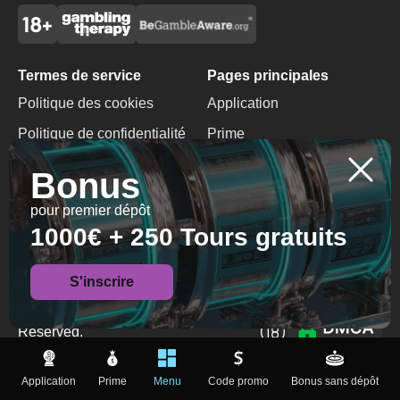
Termes de service
Pages principales
Politique des cookies
Application
Politique de confidentialité
Prime
Termes Et Conditions
Code promo
Bonus
Jeu responsable
Bonus sans dépôt
pour premier dépôt
1000€ + 250 Tours gratuits
Contacts
+357 85 133057
S'inscrire
info@stargamescasino.org
© 2026 All Rights
Reserved.
Application
Prime
Menu
Code promo
Bonus sans dépôt