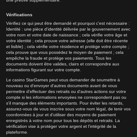
une preuve supplémentaire.
Vérifications
Vérifiez ce qui peut être demandé et pourquoi c'est nécessaire :
Identité : une pièce d'identité délivrée par le gouvernement avec
votre nom et votre date de naissance ; cela vérifie votre âge et
votre identité ; cela prouve votre adresse (elle doit être récente
et lisible) ; cela vérifie votre résidence et protège votre compte ;
cela prouve que vous possédez le moyen de paiement ; cela
empêche la fraude et protège vos paiements. Tous les
documents doivent être valides, clairs et correspondre aux
informations figurant sur votre compte.
Le casino StarGames peut vous demander de soumettre à
nouveau ou d'envoyer d'autres documents avant de vous
permettre d'effectuer des retraits ou d'autres actions sur votre
compte si les informations envoyées ne correspondent pas ou
s'il manque des éléments importants. Pour éviter les retards,
assurez-vous de vous inscrire sous votre nom légal, de tenir vos
coordonnées à jour et d'utiliser des moyens de paiement
enregistrés à votre nom pour tous les dépôts et retraits. La
vérification vise à protéger votre argent et l'intégrité de la
plateforme.