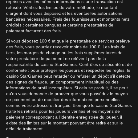
reprises avec les mêmes informations si une transaction est
refusée. Vérifiez les limites de votre méthode, le montant
d'argent dont vous disposez et les éventuelles autorisations
bancaires nécessaires. Frais des fournisseurs et montants nets
crédités : certaines banques et certains prestataires de
paiement facturent des frais.
Si vous déposez 100 € et que le prestataire de services prélève
des frais, vous pourriez recevoir moins de 100 €. Les frais de
tiers, les marges de change ou les frais supplémentaires de
votre prestataire de paiement ne relèvent pas de la
responsabilité du casino StarGames. Contrôles de sécurité et de
conformité : pour protéger les joueurs et respecter les règles, le
casino StarGames peut retarder ou refuser un dépôt s'il détecte
des signes de fraude, un comportement inhabituel ou des
informations de profil incomplètes. Si cela se produit, il se peut
qu'on vous demande de prouver que vous possédez le moyen
de paiement ou de modifier des informations personnelles
comme votre adresse et français. Bien que le casino StarGames
traite les retraits pour les joueurs vérifiés et les moyens de
paiement correspondant à l'identité enregistrée du joueur, il
existe des limites sur le montant pouvant être retiré et sur le
délai de traitement.