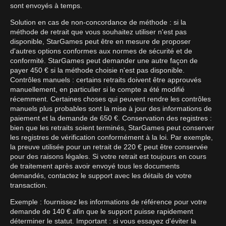
sont envoyés à temps.
Solution en cas de non-concordance de méthode : si la
méthode de retrait que vous souhaitez utiliser n'est pas
disponible, StarGames peut être en mesure de proposer
d'autres options conformes aux normes de sécurité et de
conformité. StarGames peut demander une autre façon de
payer 450 € si la méthode choisie n'est pas disponible.
Contrôles manuels : certains retraits doivent être approuvés
manuellement, en particulier si le compte a été modifié
récemment. Certaines choses qui peuvent rendre les contrôles
manuels plus probables sont la mise à jour des informations de
paiement et la demande de 650 €. Conservation des registres :
bien que les retraits soient terminés, StarGames peut conserver
les registres de vérification conformément à la loi. Par exemple,
la preuve utilisée pour un retrait de 220 € peut être conservée
pour des raisons légales. Si votre retrait est toujours en cours
de traitement après avoir envoyé tous les documents
demandés, contactez le support avec les détails de votre
transaction.
Exemple : fournissez les informations de référence pour votre
demande de 140 € afin que le support puisse rapidement
déterminer le statut. Important : si vous essayez d'éviter la