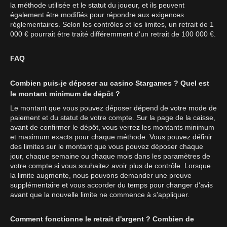
la méthode utilisée et le statut du joueur, et ils peuvent
également être modifiés pour répondre aux exigences
réglementaires. Selon les contrôles et les limites, un retrait de 1
000 € pourrait être traité différemment d'un retrait de 100 000 €.
FAQ
Combien puis-je déposer au casino Stargames ? Quel est
le montant minimum de dépôt ?
Le montant que vous pouvez déposer dépend de votre mode de
paiement et du statut de votre compte. Sur la page de la caisse,
avant de confirmer le dépôt, vous verrez les montants minimum
et maximum exacts pour chaque méthode. Vous pouvez définir
des limites sur le montant que vous pouvez déposer chaque
jour, chaque semaine ou chaque mois dans les paramètres de
votre compte si vous souhaitez avoir plus de contrôle. Lorsque
la limite augmente, nous pouvons demander une preuve
supplémentaire et vous accorder du temps pour changer d'avis
avant que la nouvelle limite ne commence à s'appliquer.
Comment fonctionne le retrait d'argent ? Combien de