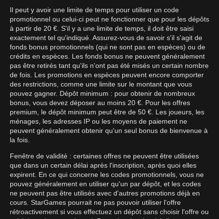
Il peut y avoir une limite de temps pour utiliser un code
promotionnel ou celui-ci peut ne fonctionner que pour les dépôts
à partir de 20 €. S'il y a une limite de temps, il doit être saisi
exactement tel qu'indiqué. Assurez-vous de savoir s'il s'agit de
fonds bonus promotionnels (qui ne sont pas en espèces) ou de
crédits en espèces. Les fonds bonus ne peuvent généralement
pas être retirés tant qu'ils n'ont pas été misés un certain nombre
de fois. Les promotions en espèces peuvent encore comporter
des restrictions, comme une limite sur le montant que vous
pouvez gagner. Dépôt minimum : pour obtenir de nombreux
bonus, vous devez déposer au moins 20 €. Pour les offres
premium, le dépôt minimum peut être de 50 €. Les joueurs, les
ménages, les adresses IP ou les moyens de paiement ne
peuvent généralement obtenir qu'un seul bonus de bienvenue à
la fois.
Fenêtre de validité : certaines offres ne peuvent être utilisées
que dans un certain délai après l'inscription, après quoi elles
expirent. En ce qui concerne les codes promotionnels, vous ne
pouvez généralement en utiliser qu'un par dépôt, et les codes
ne peuvent pas être utilisés avec d'autres promotions déjà en
cours. StarGames pourrait ne pas pouvoir utiliser l'offre
rétroactivement si vous effectuez un dépôt sans choisir l'offre ou