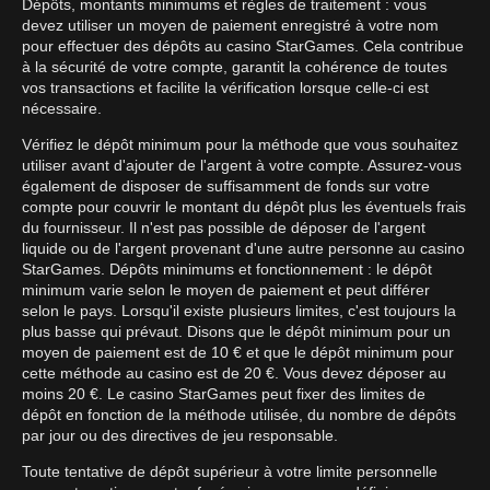
Dépôts, montants minimums et règles de traitement : vous
devez utiliser un moyen de paiement enregistré à votre nom
pour effectuer des dépôts au casino StarGames. Cela contribue
à la sécurité de votre compte, garantit la cohérence de toutes
vos transactions et facilite la vérification lorsque celle-ci est
nécessaire.
Vérifiez le dépôt minimum pour la méthode que vous souhaitez
utiliser avant d'ajouter de l'argent à votre compte. Assurez-vous
également de disposer de suffisamment de fonds sur votre
compte pour couvrir le montant du dépôt plus les éventuels frais
du fournisseur. Il n'est pas possible de déposer de l'argent
liquide ou de l'argent provenant d'une autre personne au casino
StarGames. Dépôts minimums et fonctionnement : le dépôt
minimum varie selon le moyen de paiement et peut différer
selon le pays. Lorsqu'il existe plusieurs limites, c'est toujours la
plus basse qui prévaut. Disons que le dépôt minimum pour un
moyen de paiement est de 10 € et que le dépôt minimum pour
cette méthode au casino est de 20 €. Vous devez déposer au
moins 20 €. Le casino StarGames peut fixer des limites de
dépôt en fonction de la méthode utilisée, du nombre de dépôts
par jour ou des directives de jeu responsable.
Toute tentative de dépôt supérieur à votre limite personnelle