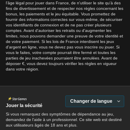
l'âge légal pour jouer dans France, de n'utiliser le site qu'à des
fins de divertissement et de respecter nos règles concernant les
bonus, les paiements et le jeu équitable. Vous promettez de
fournir des informations correctes sur vous-même, de sécuriser
vos identifiants de connexion et de ne pas créer plusieurs
comptes. Avant d'autoriser les retraits ou d'augmenter les
limites, nous pouvons demander une preuve de votre identité et
de votre paiement. Si les lois de France interdisent les jeux
d'argent en ligne, vous ne devez pas vous inscrire ou jouer. Si
vous le faites, votre compte pourrait être fermé et toutes les
parties de jeu inachevées pourraient être annulées. Avant de
déposer €, vous devez toujours vérifier les règles en vigueur
dans votre région.
Changer de langue
Jouer la sécurité
Si vous remarquez des symptômes de dépendance au jeu,
demandez de l'aide à un professionnel. Ce site web est destiné
aux utilisateurs âgés de 18 ans et plus.