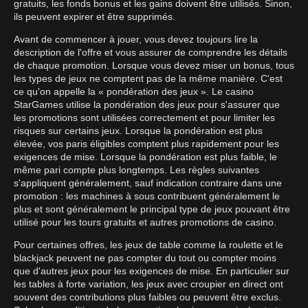
gratuits, les fonds bonus et les gains doivent être utilisés. Sinon,
ils peuvent expirer et être supprimés.
Avant de commencer à jouer, vous devez toujours lire la
description de l'offre et vous assurer de comprendre les détails
de chaque promotion. Lorsque vous devez miser un bonus, tous
les types de jeux ne comptent pas de la même manière. C'est
ce qu'on appelle la « pondération des jeux ». Le casino
StarGames utilise la pondération des jeux pour s'assurer que
les promotions sont utilisées correctement et pour limiter les
risques sur certains jeux. Lorsque la pondération est plus
élevée, vos paris éligibles comptent plus rapidement pour les
exigences de mise. Lorsque la pondération est plus faible, le
même pari compte plus longtemps. Les règles suivantes
s'appliquent généralement, sauf indication contraire dans une
promotion : les machines à sous contribuent généralement le
plus et sont généralement le principal type de jeux pouvant être
utilisé pour les tours gratuits et autres promotions de casino.
Pour certaines offres, les jeux de table comme la roulette et le
blackjack peuvent ne pas compter du tout ou compter moins
que d'autres jeux pour les exigences de mise. En particulier sur
les tables à forte variation, les jeux avec croupier en direct ont
souvent des contributions plus faibles ou peuvent être exclus.