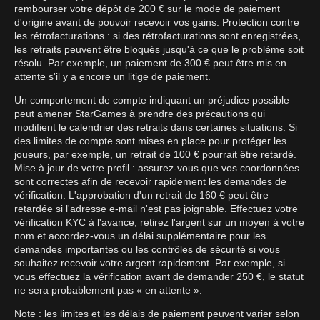
rembourser votre dépôt de 200 € sur le mode de paiement
d'origine avant de pouvoir recevoir vos gains. Protection contre
les rétrofacturations : si des rétrofacturations sont enregistrées,
les retraits peuvent être bloqués jusqu'à ce que le problème soit
résolu. Par exemple, un paiement de 300 € peut être mis en
attente s'il y a encore un litige de paiement.
Un comportement de compte indiquant un préjudice possible
peut amener StarGames à prendre des précautions qui
modifient le calendrier des retraits dans certaines situations. Si
des limites de compte sont mises en place pour protéger les
joueurs, par exemple, un retrait de 100 € pourrait être retardé.
Mise à jour de votre profil : assurez-vous que vos coordonnées
sont correctes afin de recevoir rapidement les demandes de
vérification. L'approbation d'un retrait de 160 € peut être
retardée si l'adresse e-mail n'est pas joignable. Effectuez votre
vérification KYC à l'avance, retirez l'argent sur un moyen à votre
nom et accordez-vous un délai supplémentaire pour les
demandes importantes ou les contrôles de sécurité si vous
souhaitez recevoir votre argent rapidement. Par exemple, si
vous effectuez la vérification avant de demander 250 €, le statut
ne sera probablement pas « en attente ».
Note : les limites et les délais de paiement peuvent varier selon