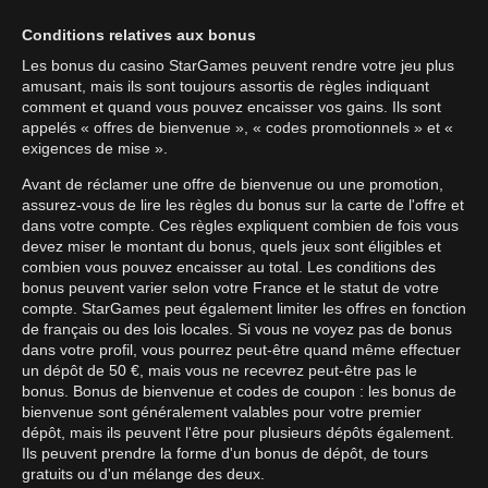
Conditions relatives aux bonus
Les bonus du casino StarGames peuvent rendre votre jeu plus
amusant, mais ils sont toujours assortis de règles indiquant
comment et quand vous pouvez encaisser vos gains. Ils sont
appelés « offres de bienvenue », « codes promotionnels » et «
exigences de mise ».
Avant de réclamer une offre de bienvenue ou une promotion,
assurez-vous de lire les règles du bonus sur la carte de l'offre et
dans votre compte. Ces règles expliquent combien de fois vous
devez miser le montant du bonus, quels jeux sont éligibles et
combien vous pouvez encaisser au total. Les conditions des
bonus peuvent varier selon votre France et le statut de votre
compte. StarGames peut également limiter les offres en fonction
de français ou des lois locales. Si vous ne voyez pas de bonus
dans votre profil, vous pourrez peut-être quand même effectuer
un dépôt de 50 €, mais vous ne recevrez peut-être pas le
bonus. Bonus de bienvenue et codes de coupon : les bonus de
bienvenue sont généralement valables pour votre premier
dépôt, mais ils peuvent l'être pour plusieurs dépôts également.
Ils peuvent prendre la forme d'un bonus de dépôt, de tours
gratuits ou d'un mélange des deux.