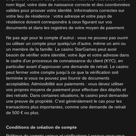
nom légal, votre date de naissance correcte et des coordonnées
valides pour prouver votre identité. Informations correctes sur
votre lieu de résidence : votre adresse et votre pays de
résidence doivent correspondre à ceux figurant sur vos
documents et dans les registres de votre moyen de paiement.
Ne pas agir pour le compte d'autrui : vous ne pouvez pas ouvrir
ou utiliser un compte pour quelqu'un d'autre, même un ami ou
un membre de la famille. Le casino StarGames peut avoir
besoin de vérifier votre identité, votre âge et votre adresse dans
le cadre d'un processus de connaissance du client (KYC), en
particulier avant d'approuver une demande de retrait. Le casino
peut fermer votre compte jusqu'à ce que la vérification soit
terminée si vous ne pouvez pas fournir de documents
acceptables. Admissibilité aux paiements : vous devez utiliser
vos propres moyens de paiement pour effectuer des dépôts et
des retraits. Dans certaines situations, le casino peut demander
une preuve de propriété. C'est généralement le cas pour les
transactions plus importantes, comme une demande de retrait
de 500 € ou plus.
Conditions de création de compte
Politique de compte unique et vérifications Lorsque vous vous