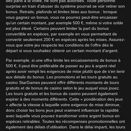
des paris à la volée, ne sont pas autorisés. Toute personne
surprise en train d'abuser du système pourrait se voir retirer son
bonus. Retraits, plafonds et limites liées aux bonus : lorsque
vous gagnez un bonus, vous ne pourrez peut-être encaisser
qu'un certain montant, par exemple 500 €, même si votre solde
est plus élevé. Certains peuvent limiter la part du bonus
convertible en espèces, par exemple en vous permettant de
convertir seulement 200 € en espèces après les mises. Assurez-
vous que votre jeu respecte les conditions de l'offre dès le
départ si vous souhaitez obtenir un certain montant d'argent.
Par exemple, si une offre limite les encaissements de bonus à
500 €, il peut être préférable de passer au jeu à argent réel
après avoir rempli les exigences de mise plutôt que de s'en tenir
aux détails du bonus. Les promotions et les tours gratuits au
casino StarGames peuvent offrir différents montants de tours
gratuits et de bonus de casino selon le jeu auquel vous jouez.
Les tours gratuits et les bonus de casino peuvent également
expirer à des moments différents. Cette « pondération des jeux
» affecte la vitesse à laquelle votre exigence de mise diminue,
donc choisir les bons jeux peut vraiment influencer la rapidité
avec laquelle vous pouvez transformer votre argent bonus en
espèces retirables. Toutes les récompenses promotionnelles ont
également des délais d'utilisation. Dans le délai imparti, les tours