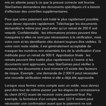
mis en attente jusqu'à ce que la preuve correcte soit fournie.
StarGames demandera des documents spécifiques s'il a besoin
d'effectuer des contrôles supplémentaires.
Pour que votre paiement soit traité le plus rapidement possible,
vous devez répondre rapidement. Télécharger les documents
demandés le même jour peut éviter qu'un retrait de 350 € soit
retardé. Confidentialité : les informations privées peuvent être
masquées si elles ne sont pas nécessaires à la vérification, mais
votre nom et les identifiants clés doivent toujours être visibles. Si
votre nom reste visible, il est généralement acceptable de
masquer les numéros non essentiels lors de la vérification d'une
méthode pour un retrait de 900 €. Approbation finale : les
retraits peuvent être traités plus rapidement à l'avenir si les
documents sont approuvés, mais StarGames peut vérifier à
nouveau les documents à tout moment s'il existe des facteurs
de risque. Exemple : une demande de 2 000 € peut nécessiter
une nouvelle vérification même si elle a déjà été approuvée.
Lorsque vous fermez votre compte avec un solde, vous devrez
peut-être tout de même passer par les étapes de connaissance
du client (KYC) avant de recevoir votre paiement final. Par
exemple, la fermeture d'un compte avec 110 € restant peut
nécessiter une confirmation avant que le paiement ne soit