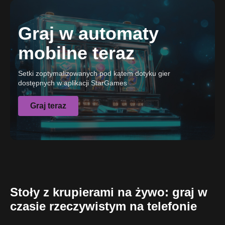
Graj w automaty
mobilne teraz
Setki zoptymalizowanych pod kątem dotyku gier
dostępnych w aplikacji StarGames
Graj teraz
Stoły z krupierami na żywo: graj w
czasie rzeczywistym na telefonie