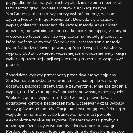
przypadku metod natychmiastowych, dzięki czemu możesz od
razu zacząć grać. Wypłata środków z aplikacji kasyna
StarGames jest prosta: wystarczy wybrać metodę, wpisać
żądaną kwotę i kliknąć „Potwierdź”. Dowiedz się o czasach
wypłat, opłatach i zasadach dla każdej metody. Aby uniknąć
opóźnień, upewnij się, że dane na koncie zgadzają się z danymi
w dowodzie tożsamości i że wypłacasz na metodę płatności, z
której możesz korzystać. Weryfikacja i przetwarzanie metody
płatności to dwa główne powody opóźnień wypłat. Jeśli chcesz
wypłacić 500 zł lub więcej, wcześniejsze ukończenie weryfikacji i
wybór odpowiedniej opcji wypłaty mogą znacznie przyspieszyć
proces.
Zasadniczo wypłaty przechodzą przez dwa etapy: najpierw
StarGames sprawdza je wewnętrznie, a następnie wybrany
dostawca płatności przetwarza je zewnętrznie. Mniejsze żądania
wypłat, np. 100 zł, mogą być sprawdzane wewnętrznie szybciej.
Większe żądania wypłat, np. 1 000 zł, mogą powodować
dodatkowe kontrole bezpieczeństwa. Oczekiwany czas wypłaty
zależy głównie od metody. Opcje bankowe mogą trwać dłużej ze
względu na normalne cykle bankowe, natomiast portfele
elektroniczne zwykle są szybsze. Ostateczny czas przybycia
może być późniejszy w weekendy i dni świąteczne. Uwagi:
Portfele elektroniczne: tego samego dnia do dwóch dni; zwykle