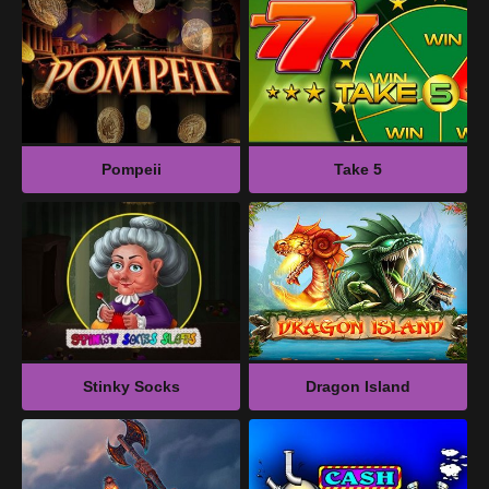
doładowań
Kontrola odpowiedzialnego hazardu
Podsumowanie aplikacji kasyna Stargames
Pompeii
Take 5
Stinky Socks
Dragon Island