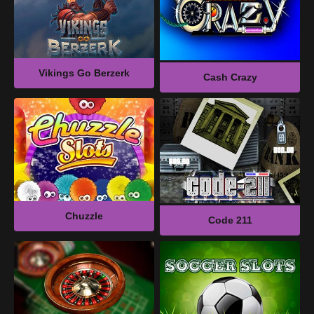
Vikings Go Berzerk
Cash Crazy
Chuzzle
Code 211