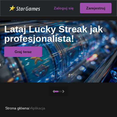
Zaloguj się
Zarejestruj
Lataj Lucky Streak jak
profesjonalista!
Graj teraz
Strona główna
Aplikacja