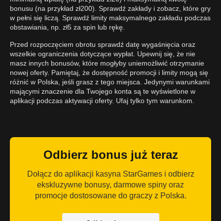
bonusu (na przykład zł200). Sprawdź zakłady i zobacz, które gry
w pełni się liczą. Sprawdź limity maksymalnego zakładu podczas
obstawiania, np. zł5 za spin lub rękę.
Przed rozpoczęciem obrotu sprawdź datę wygaśnięcia oraz
wszelkie ograniczenia dotyczące wypłat. Upewnij się, że nie
masz innych bonusów, które mogłyby uniemożliwić otrzymanie
nowej oferty. Pamiętaj, że dostępność promocji i limity mogą się
różnić w Polska, jeśli grasz z tego miejsca. Jedynymi warunkami
mającymi znaczenie dla Twojego konta są te wyświetlone w
aplikacji podczas aktywacji oferty. Ufaj tylko tym warunkom.
Odbierz bonus już teraz
Dołącz do aplikacji kasyna StarGames i odbierz
ekskluzywne bonusy, darmowe spiny oraz
promocje dostosowane do graczy z Polska.