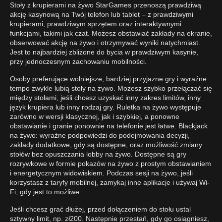
Stoły z krupierami na żywo StarGames przenoszą prawdziwą
akcję kasynową na Twój telefon lub tablet – z prawdziwymi
krupierami, prawdziwym sprzętem oraz interaktywnymi
funkcjami, takimi jak czat. Możesz obstawiać zakłady na ekranie,
obserwować akcję na żywo i otrzymywać wyniki natychmiast.
Jest to najbardziej zbliżone do bycia w prawdziwym kasynie,
przy jednoczesnym zachowaniu mobilności.
Osoby preferujące wolniejsze, bardziej przyjazne gry i wyraźne
tempo zwykle lubią stoły na żywo. Możesz szybko przełączać się
między stołami, jeśli chcesz uzyskać inny zakres limitów, inny
język krupiera lub inny rodzaj gry. Ruletka na żywo występuje
zarówno w wersji klasycznej, jak i szybkiej, a ponowne
obstawianie i granie ponownie na telefonie jest łatwe. Blackjack
na żywo: wyraźne podpowiedzi do podejmowania decyzji,
zakłady dodatkowe, gdy są dostępne, oraz możliwość zmiany
stołów bez opuszczania lobby na żywo. Dostępne są gry
rozrywkowe w formie pokazów na żywo z prostym obstawianiem
i energetycznym widowiskiem. Podczas sesji na żywo, jeśli
korzystasz z taryfy mobilnej, zamykaj inne aplikacje i używaj Wi-
Fi, gdy jest to możliwe.
Jeśli chcesz grać dłużej, przed dołączeniem do stołu ustal
sztywny limit, np. zł200. Następnie przestań, gdy go osiągniesz,