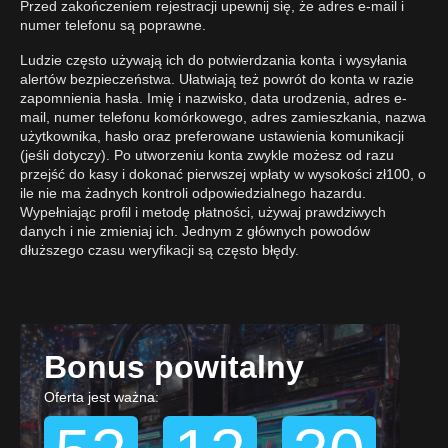
Przed zakończeniem rejestracji upewnij się, że adres e-mail i
numer telefonu są poprawne.
Ludzie często używają ich do potwierdzania konta i wysyłania
alertów bezpieczeństwa. Ułatwiają też powrót do konta w razie
zapomnienia hasła. Imię i nazwisko, data urodzenia, adres e-
mail, numer telefonu komórkowego, adres zamieszkania, nazwa
użytkownika, hasło oraz preferowane ustawienia komunikacji
(jeśli dotyczy). Po utworzeniu konta zwykle możesz od razu
przejść do kasy i dokonać pierwszej wpłaty w wysokości zł100, o
ile nie ma żadnych kontroli odpowiedzialnego hazardu.
Wypełniając profil i metodę płatności, używaj prawdziwych
danych i nie zmieniaj ich. Jednym z głównych powodów
dłuższego czasu weryfikacji są często błędy.
Bonus powitalny
Oferta jest ważna: