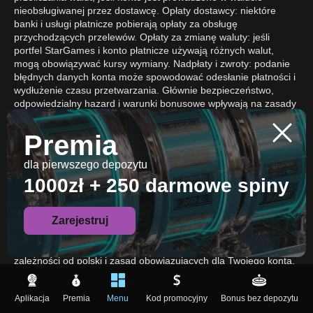
nieobsługiwanej przez dostawcę. Opłaty dostawcy: niektóre
banki i usługi płatnicze pobierają opłaty za obsługę
przychodzących przelewów. Opłaty za zmianę waluty: jeśli
portfel StarGames i konto płatnicze używają różnych walut,
mogą obowiązywać kursy wymiany. Nadpłaty i zwroty: podanie
błędnych danych konta może spowodować odesłanie płatności i
wydłużenie czasu przetwarzania. Głównie bezpieczeństwo,
odpowiedzialny hazard i warunki bonusowe wpływają na zasady
wypłat, które mogą mieć wpływ na zatwierdzenie.
Premia
Jeśli masz aktywny bonus, wygrane mogą zostać zamrożone do
czasu spełnienia wymagań dotyczących obrotu. Na przykład
dla pierwszego depozytu
możesz poprosić o 200 zł, ale może to potrwać dłużej lub kwota
1000zł + 250 darmowe spiny
może być mniejsza, jeśli część salda jest nadal powiązana z
obrotem bonusu. Dopilnowanie, aby dane profilowe i dokumenty
były zgodne, korzystanie z metod płatności na własne nazwisko
Zarejestruj
oraz przejście weryfikacji przed żądaniem większych kwot, np. 1
500 zł, pomoże zapewnić płynność wypłat. W niektórych
sytuacjach StarGames może zażądać dodatkowych kontroli, w
zależności od polski i zasad obowiązujących dla Twojego konta.
Aplikacja
Premia
Menu
Kod promocyjny
Bonus bez depozytu
Kontrola