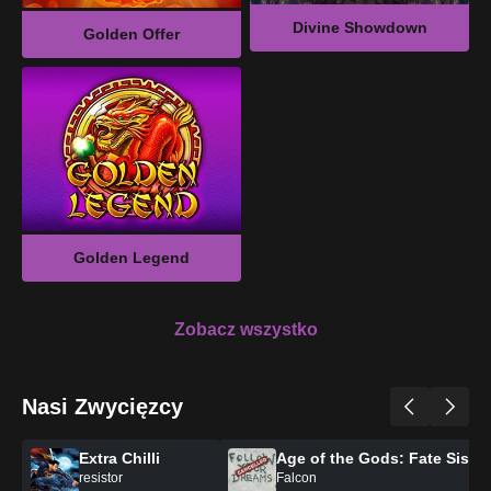
Divine Showdown
Golden Offer
Golden Legend
Zobacz wszystko
Nasi Zwycięzcy
Extra Chilli
Age of the Gods: Fate Sister
resistor
Falcon