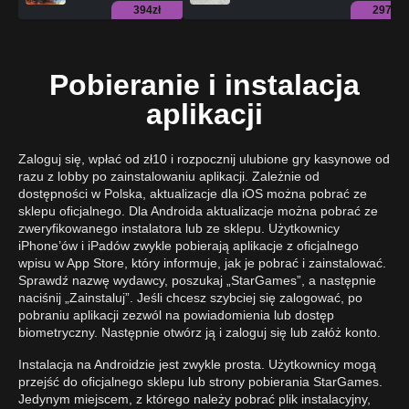
394zł
297zł
Pobieranie i instalacja
aplikacji
Zaloguj się, wpłać od zł10 i rozpocznij ulubione gry kasynowe od
razu z lobby po zainstalowaniu aplikacji. Zależnie od
dostępności w Polska, aktualizacje dla iOS można pobrać ze
sklepu oficjalnego. Dla Androida aktualizacje można pobrać ze
zweryfikowanego instalatora lub ze sklepu. Użytkownicy
iPhone’ów i iPadów zwykle pobierają aplikacje z oficjalnego
wpisu w App Store, który informuje, jak je pobrać i zainstalować.
Sprawdź nazwę wydawcy, poszukaj „StarGames”, a następnie
naciśnij „Zainstaluj”. Jeśli chcesz szybciej się zalogować, po
pobraniu aplikacji zezwól na powiadomienia lub dostęp
biometryczny. Następnie otwórz ją i zaloguj się lub załóż konto.
Instalacja na Androidzie jest zwykle prosta. Użytkownicy mogą
przejść do oficjalnego sklepu lub strony pobierania StarGames.
Jedynym miejscem, z którego należy pobrać plik instalacyjny,