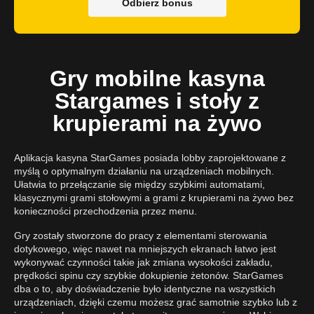
Odbierz bonus
Gry mobilne kasyna
Stargames i stoły z
krupierami na żywo
Aplikacja kasyna StarGames posiada lobby zaprojektowane z
myślą o optymalnym działaniu na urządzeniach mobilnych.
Ułatwia to przełączanie się między szybkimi automatami,
klasycznymi grami stołowymi a grami z krupierami na żywo bez
konieczności przechodzenia przez menu.
Gry zostały stworzone do pracy z elementami sterowania
dotykowego, więc nawet na mniejszych ekranach łatwo jest
wykonywać czynności takie jak zmiana wysokości zakładu,
prędkości spinu czy szybkie dokupienie żetonów. StarGames
dba o to, aby doświadczenie było identyczne na wszystkich
urządzeniach, dzięki czemu możesz grać samotnie szybko lub z