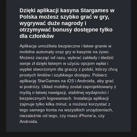
Dzięki aplikacji kasyna Stargames w
Polska możesz szybko grać w gry,
wygrywać duże nagrody i
otrzymywać bonusy dostępne tylko
dla członków
Aplikacja umożliwia bezpieczne i łatwe granie w
mobilne automaty oraz gry w kasynie na żywo.
Możesz zacząć od razu, wybrać zakłady i śledzić
swoje zł dzięki łatwym w użyciu opcjom wpłat i
wypłat stworzonym dla graczy z polski, którzy chcą
prostych limitów i szybkiego dostępu. Pobierz
aplikację StarGames na iOS i Androida, aby grać
w podróży. Układ mobilny został zaprojektowany z
myślą o łatwej nawigacji, stabilnej wydajności i
bezpiecznych logowaniach. Instalacja aplikacji
zajmuje tylko kilka minut, a możesz korzystać z
tego samego konta na wszystkich urządzeniach,
niezależnie od tego, czy masz iPhone’a, czy
Androida.