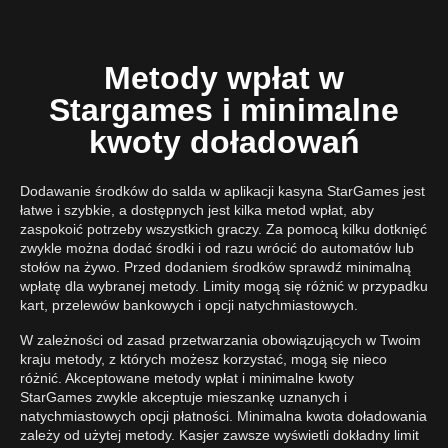
Metody wpłat w
Stargames i minimalne
kwoty doładowań
Dodawanie środków do salda w aplikacji kasyna StarGames jest
łatwe i szybkie, a dostępnych jest kilka metod wpłat, aby
zaspokoić potrzeby wszystkich graczy. Za pomocą kilku dotknięć
zwykle można dodać środki i od razu wrócić do automatów lub
stołów na żywo. Przed dodaniem środków sprawdź minimalną
wpłatę dla wybranej metody. Limity mogą się różnić w przypadku
kart, przelewów bankowych i opcji natychmiastowych.
W zależności od zasad przetwarzania obowiązujących w Twoim
kraju metody, z których możesz korzystać, mogą się nieco
różnić. Akceptowane metody wpłat i minimalne kwoty
StarGames zwykle akceptuje mieszankę uznanych i
natychmiastowych opcji płatności. Minimalna kwota doładowania
zależy od użytej metody. Kasjer zawsze wyświetli dokładny limit