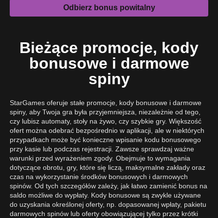
Odbierz bonus powitalny
Bieżące promocje, kody
bonusowe i darmowe
spiny
StarGames oferuje stałe promocje, kody bonusowe i darmowe
spiny, aby Twoja gra była przyjemniejsza, niezależnie od tego,
czy lubisz automaty, stoły na żywo, czy szybkie gry. Większość
ofert można odebrać bezpośrednio w aplikacji, ale w niektórych
przypadkach może być konieczne wpisanie kodu bonusowego
przy kasie lub podczas rejestracji. Zawsze sprawdzaj ważne
warunki przed wyrażeniem zgody. Obejmuje to wymagania
dotyczące obrotu, gry, które się liczą, maksymalne zakłady oraz
czas na wykorzystanie środków bonusowych i darmowych
spinów. Od tych szczegółów zależy, jak łatwo zamienić bonus na
saldo możliwe do wypłaty. Kody bonusowe są zwykle używane
do uzyskania określonej oferty, np. dopasowanej wpłaty, pakietu
darmowych spinów lub oferty obowiązującej tylko przez krótki