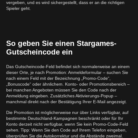
vergeben, und es wird sichergestellt, dass er an die richtigen
Spieler geht.
So geben Sie einen Stargames-
Gutscheincode ein
Das Gutscheincode-Feld befindet sich normalerweise an einem
dieser Orte, je nach Promotion: Anmeldeformular – suchen Sie
nach einem Feld mit der Bezeichnung „Promo-Code“,
„Bonuscode“ oder ähnlichem. Konto- oder Promotionsbereich –
bei manchen Angeboten müssen Sie den Code nach der
Anmeldung eingeben. Zusätzliches Aktivierungs-Popup –
manchmal direkt nach der Bestätigung Ihrer E-Mail angezeigt.
Die Promotion ist möglicherweise nur über Links verfügbar, auf
bestimmte Deutschland-Kampagnen beschränkt oder für Ihr
Konto derzeit nicht verfügbar, wenn Sie kein Promo-Code-Feld
sehen. Tipp: Wenn Sie den Code auf Ihrem Telefon eingeben,
überprüfen Sie die Autokorrektur und die Abstände zweimal.