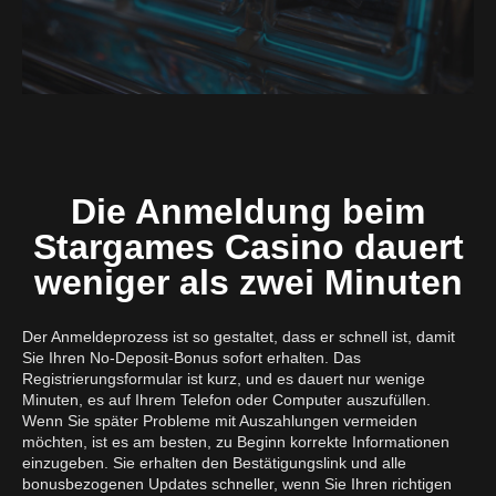
Die Anmeldung beim
Stargames Casino dauert
weniger als zwei Minuten
Der Anmeldeprozess ist so gestaltet, dass er schnell ist, damit
Sie Ihren No-Deposit-Bonus sofort erhalten. Das
Registrierungsformular ist kurz, und es dauert nur wenige
Minuten, es auf Ihrem Telefon oder Computer auszufüllen.
Wenn Sie später Probleme mit Auszahlungen vermeiden
möchten, ist es am besten, zu Beginn korrekte Informationen
einzugeben. Sie erhalten den Bestätigungslink und alle
bonusbezogenen Updates schneller, wenn Sie Ihren richtigen