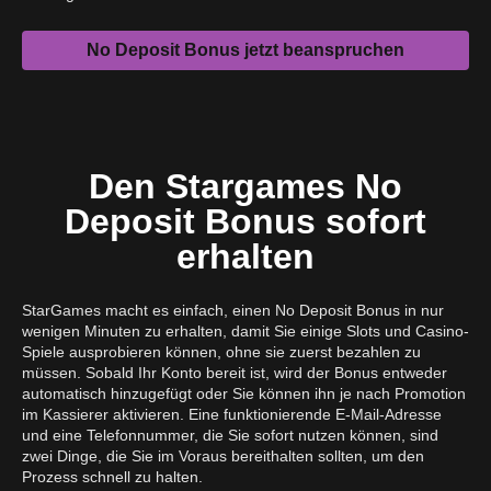
No Deposit Bonus jetzt beanspruchen
Den Stargames No
Deposit Bonus sofort
erhalten
StarGames macht es einfach, einen No Deposit Bonus in nur
wenigen Minuten zu erhalten, damit Sie einige Slots und Casino-
Spiele ausprobieren können, ohne sie zuerst bezahlen zu
müssen. Sobald Ihr Konto bereit ist, wird der Bonus entweder
automatisch hinzugefügt oder Sie können ihn je nach Promotion
im Kassierer aktivieren. Eine funktionierende E-Mail-Adresse
und eine Telefonnummer, die Sie sofort nutzen können, sind
zwei Dinge, die Sie im Voraus bereithalten sollten, um den
Prozess schnell zu halten.