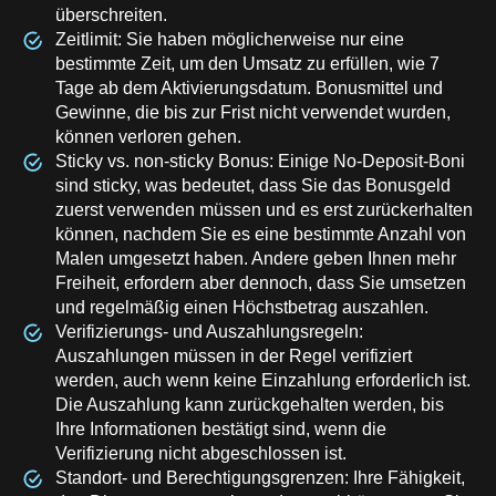
überschreiten.
Zeitlimit: Sie haben möglicherweise nur eine
bestimmte Zeit, um den Umsatz zu erfüllen, wie 7
Tage ab dem Aktivierungsdatum. Bonusmittel und
Gewinne, die bis zur Frist nicht verwendet wurden,
können verloren gehen.
Sticky vs. non-sticky Bonus: Einige No-Deposit-Boni
sind sticky, was bedeutet, dass Sie das Bonusgeld
zuerst verwenden müssen und es erst zurückerhalten
können, nachdem Sie es eine bestimmte Anzahl von
Malen umgesetzt haben. Andere geben Ihnen mehr
Freiheit, erfordern aber dennoch, dass Sie umsetzen
und regelmäßig einen Höchstbetrag auszahlen.
Verifizierungs- und Auszahlungsregeln:
Auszahlungen müssen in der Regel verifiziert
werden, auch wenn keine Einzahlung erforderlich ist.
Die Auszahlung kann zurückgehalten werden, bis
Ihre Informationen bestätigt sind, wenn die
Verifizierung nicht abgeschlossen ist.
Standort- und Berechtigungsgrenzen: Ihre Fähigkeit,