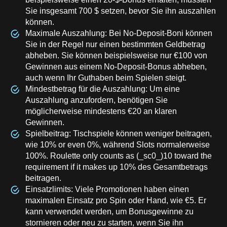
Sie insgesamt 700 $ setzen, bevor Sie ihn auszahlen
können.
Maximale Auszahlung: Bei No-Deposit-Boni können
Sie in der Regel nur einen bestimmten Geldbetrag
abheben. Sie können beispielsweise nur €100 von
Gewinnen aus einem No-Deposit-Bonus abheben,
auch wenn Ihr Guthaben beim Spielen steigt.
Mindestbetrag für die Auszahlung: Um eine
Auszahlung anzufordern, benötigen Sie
möglicherweise mindestens €20 an klaren
Gewinnen.
Spielbeitrag: Tischspiele können weniger beitragen,
wie 10% or even 0%, während Slots normalerweise
100%. Roulette only counts as (_sc0_)10 toward the
requirement if it makes up 10% des Gesamtbetrags
beitragen.
Einsatzlimits: Viele Promotionen haben einen
maximalen Einsatz pro Spin oder Hand, wie €5. Er
kann verwendet werden, um Bonusgewinne zu
stornieren oder neu zu starten, wenn Sie ihn