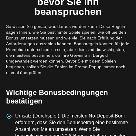
bevor Sie ihn
beanspruchen
So wissen Sie genau, was daraus werden kann. Diese Regeln
sagen Ihnen, wie Sie bestimmte Spiele spielen, wie oft Sie den
Bonus umsetzen müssen und wie viel Sie nach Erfüllung der
Anforderungen auszahlen können. Bonusregeln können für jede
Promotion unterschiedlich sein, aber dies sind die wichtigsten,
die meistens bestimmen, ob Ihre Gewinne in Bargeld
umgewandelt werden können. Bevor Sie mit dem Spielen
beginnen, sollten Sie die Zahlen im Promo-Popup immer noch
einmal überprüfen.
Wichtige Bonusbedingungen
bestätigen
Umsatz (Durchspiel): Die meisten No-Deposit-Boni
erfordern, dass Sie den Bonusbetrag eine bestimmte
Anzahl von Malen umsetzen. Wenn Sie
beispielsweise einen 20-$-Bonus erhalten, müssten