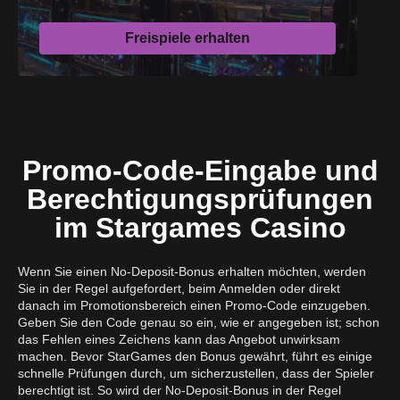
Freispiele erhalten
Promo-Code-Eingabe und
Berechtigungsprüfungen
im Stargames Casino
Wenn Sie einen No-Deposit-Bonus erhalten möchten, werden
Sie in der Regel aufgefordert, beim Anmelden oder direkt
danach im Promotionsbereich einen Promo-Code einzugeben.
Geben Sie den Code genau so ein, wie er angegeben ist; schon
das Fehlen eines Zeichens kann das Angebot unwirksam
machen. Bevor StarGames den Bonus gewährt, führt es einige
schnelle Prüfungen durch, um sicherzustellen, dass der Spieler
berechtigt ist. So wird der No-Deposit-Bonus in der Regel