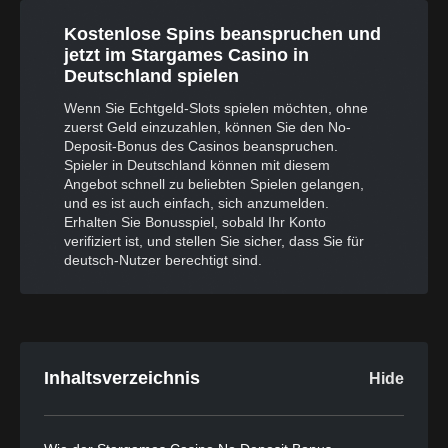
Kostenlose Spins beanspruchen und
jetzt im Stargames Casino in
Deutschland spielen
Wenn Sie Echtgeld-Slots spielen möchten, ohne
zuerst Geld einzuzahlen, können Sie den No-
Deposit-Bonus des Casinos beanspruchen.
Spieler in Deutschland können mit diesem
Angebot schnell zu beliebten Spielen gelangen,
und es ist auch einfach, sich anzumelden.
Erhalten Sie Bonusspiel, sobald Ihr Konto
verifiziert ist, und stellen Sie sicher, dass Sie für
deutsch-Nutzer berechtigt sind.
Inhaltsverzeichnis
Hide